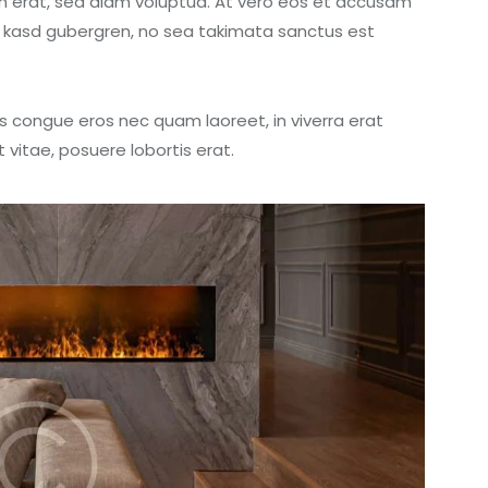
m erat, sed diam voluptua. At vero eos et accusam
ta kasd gubergren, no sea takimata sanctus est
s congue eros nec quam laoreet, in viverra erat
 vitae, posuere lobortis erat.