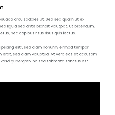
am
esuada arcu sodales ut. Sed sed quam ut ex
 ligula sed ante blandit volutpat. Ut bibendum,
etus, nec dapibus risus risus quis lectus.
dipscing elitr, sed diam nonumy eirmod tempor
m erat, sed diam voluptua. At vero eos et accusam
ta kasd gubergren, no sea takimata sanctus est