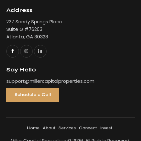
Address
227 Sandy Springs Place
Suite G #76203
Atlanta, GA 30328
Say Hello
support@millercapitalproperties.com
Schedule a Call
Home
About
Services
Connect
Invest
Miller Capital Properties
© 2026. All Rights Reserved.